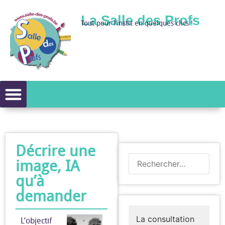
La Salle des Profs
Tout pour l’instit en quelques clics !
Décrire une
image, IA
qu’à
demander
La consultation
L’objectif