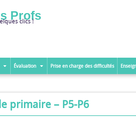
es Profs
elques clics !
Évaluation
Prise en charge des difficultés
Enseig
e primaire – P5-P6