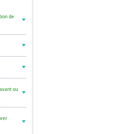
tion de
d
d
d
 avant ou
d
orer
d