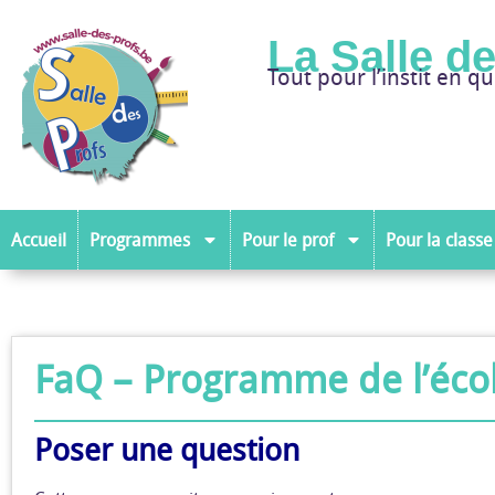
La Salle d
Tout pour l’instit en qu
Accueil
Programmes
Pour le prof
Pour la classe
FaQ – Programme de l’écol
Poser une question