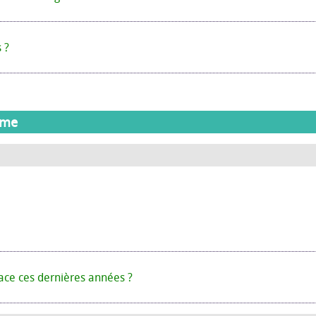
 ?
mme
lace ces dernières années ?