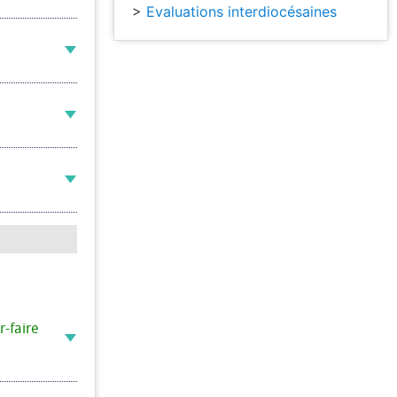
>
Evaluations interdiocésaines
d
d
d
r-faire
d