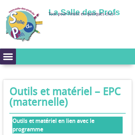
La Salle des Profs
Tout pour l’instit en quelques clics !
Outils et matériel – EPC
(maternelle)
Outils et matériel en lien avec le
programme