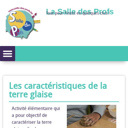
La Salle des Profs
Tout pour l’instit en quelques clics !
Les caractéristiques de la
terre glaise
Activité élémentaire qui
a pour objectif de
caractériser la terre