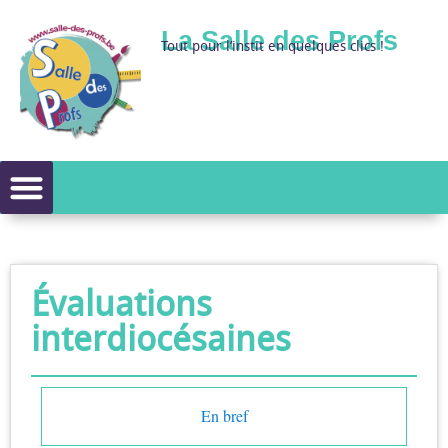
La Salle des Profs
Tout pour l’instit en quelques clics !
Évaluations
interdiocésaines
En bref