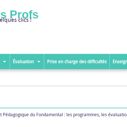
es Profs
elques clics !
Évaluation
Prise en charge des difficultés
Enseig
nt Pédagogique du Fondamental : les programmes, les évaluati