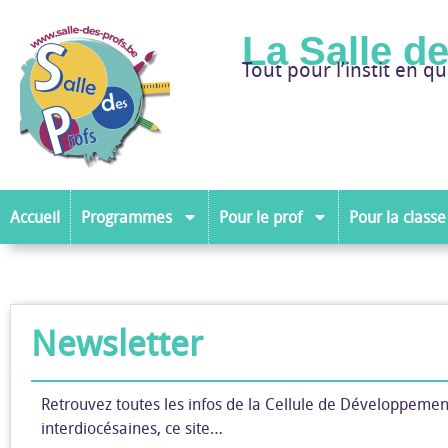
La Salle d
Tout pour l’instit en qu
Accueil
Programmes
Pour le prof
Pour la classe
Newsletter
Retrouvez toutes les infos de la Cellule de Développeme
interdiocésaines, ce site…