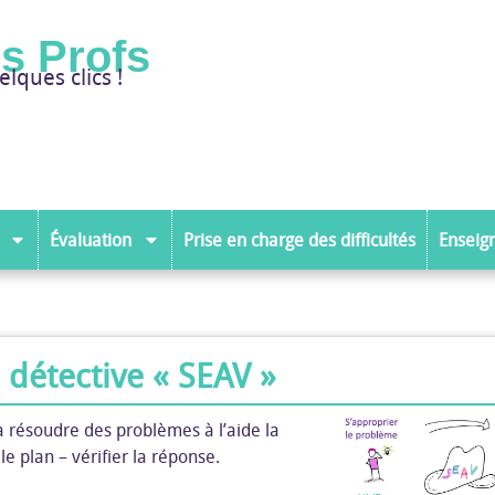
es Profs
elques clics !
Évaluation
Prise en charge des difficultés
Enseig
 détective « SEAV »
à résoudre des problèmes à l’aide la
e plan – vérifier la réponse.