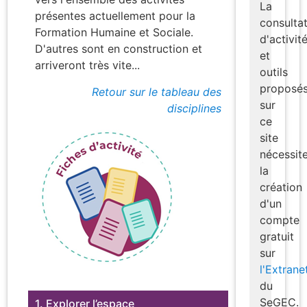
La
présentes actuellement pour la
consulta
Formation Humaine et Sociale.
d'activit
D'autres sont en construction et
et
arriveront très vite...
outils
proposé
Retour sur le tableau des
sur
disciplines
ce
site
nécessit
la
création
d'un
compte
gratuit
sur
l'Extrane
du
SeGEC.
1. Explorer l’espace