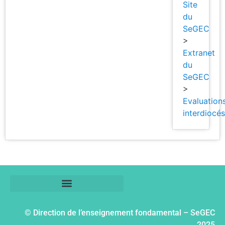
Site
du
SeGEC
>
Extranet
du
SeGEC
>
Evaluation
interdiocé
© Direction de l’enseignement fondamental – SeGEC
2025