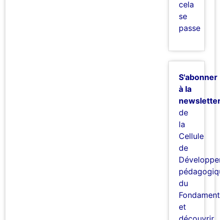
cela
se
passe
S'abonner
à la
newslette
de
la
Cellule
de
Développe
pédagogiq
du
Fondament
et
découvrir