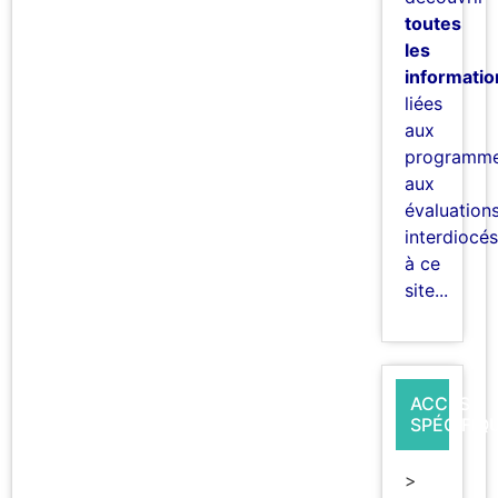
toutes
les
informatio
liées
aux
programme
aux
évaluation
interdiocés
à ce
site...
ACCÈS
SPÉCIFIQ
>