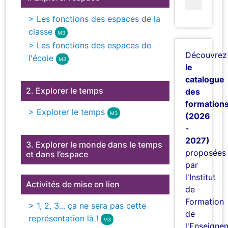
> Les fonctions des espaces de la
classe
M3
> Les fonctions des espaces de
Découvrez
l'école
M3
le
catalogue
2. Explorer le temps
des
formation
> Explorer le temps
M3
(2026
-
2027)
3. Explorer le monde dans le temps
proposées
et dans l’espace
par
l'Institut
Activités de mise en lien
de
Formation
> 1, 2, 3... ça ne sera pas cette
de
représentation là !
M3
l'Enseigne